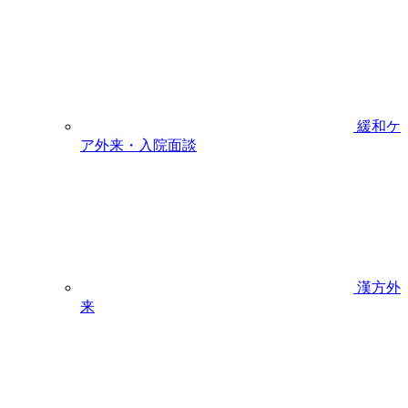
緩和ケ
ア外来・入院面談
漢方外
来