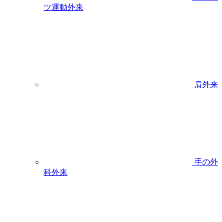
ツ運動外来
肩外来
手の外
科外来