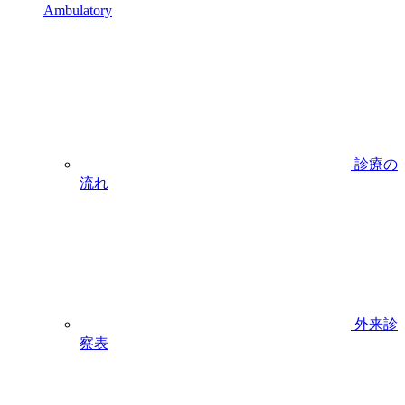
Ambulatory
診療の
流れ
外来診
察表