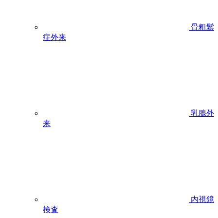
骨粗鬆
症外来
乳腺外
来
内視鏡
検査