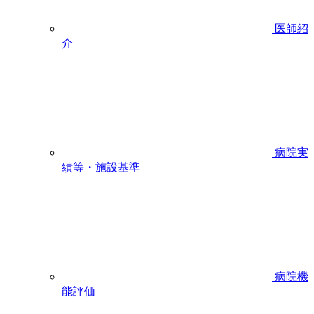
医師紹
介
病院実
績等・施設基準
病院機
能評価