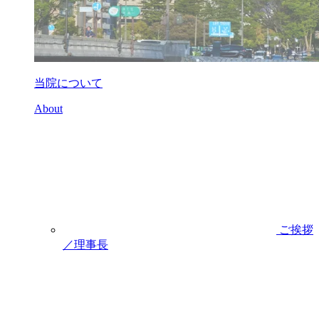
当院について
About
ご挨拶
／理事長