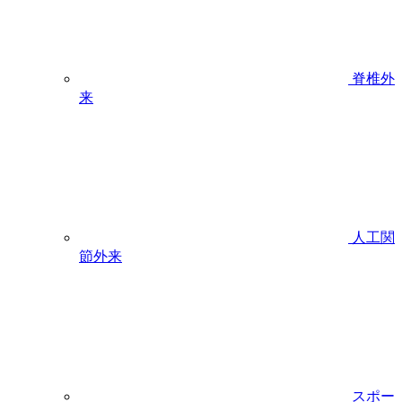
脊椎外
来
人工関
節外来
スポー