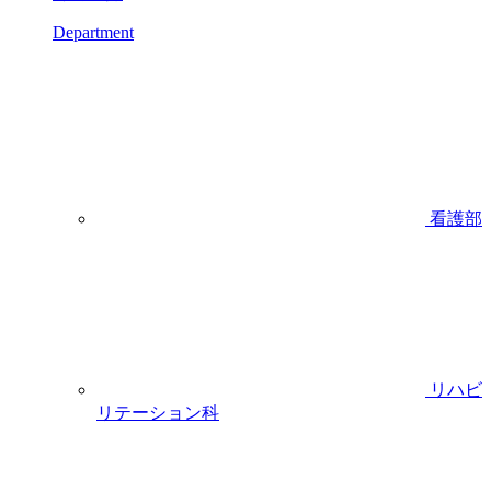
Department
看護部
リハビ
リテーション科