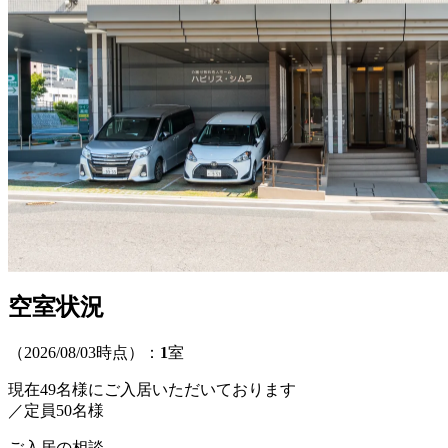
空室状況
（2026/08/03時点）：
1
室
現在49名様にご入居いただいております
／定員50名様
ご入居の相談、