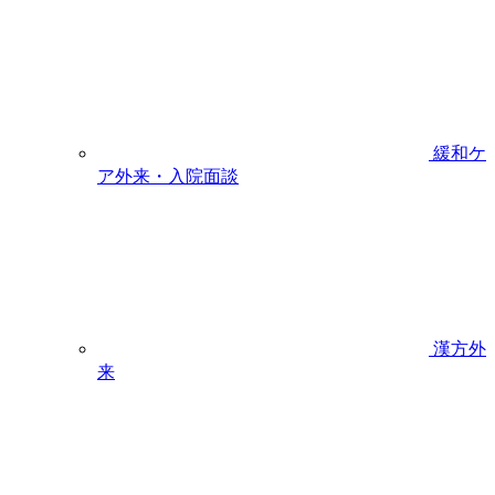
緩和ケ
ア外来・入院面談
漢方外
来