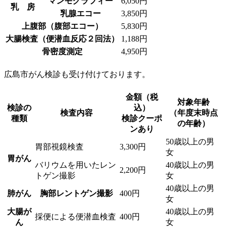
マンモグラフィー
6,050円
乳 房
乳腺エコー
3,850円
上腹部（腹部エコー）
5,830円
大腸検査（便潜血反応２回法）
1,188円
骨密度測定
4,950円
広島市がん検診も受け付けております。
金額（税
対象年齢
検診の
込）
検査内容
（年度末時点
種類
検診クーポ
の年齢）
ンあり
50歳以上の男
胃部視鏡検査
3,300円
女
胃がん
バリウムを用いたレン
40歳以上の男
2,200円
トゲン撮影
女
40歳以上の男
肺がん
胸部レントゲン撮影
400円
女
大腸が
40歳以上の男
採便による便潜血検査
400円
ん
女