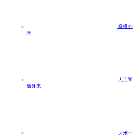
脊椎外
来
人工関
節外来
スポー