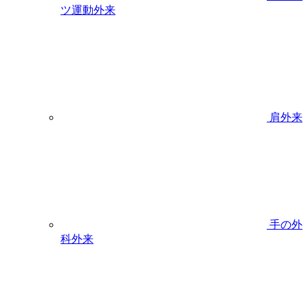
ツ運動外来
肩外来
手の外
科外来