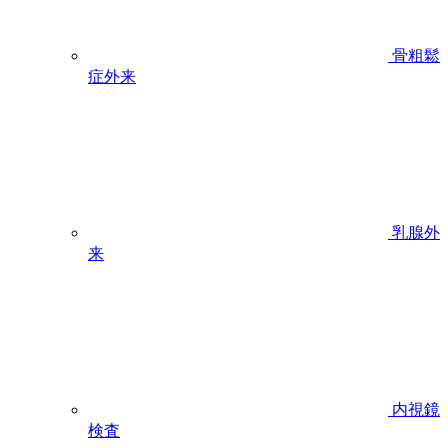
骨粗鬆
症外来
乳腺外
来
内視鏡
検査