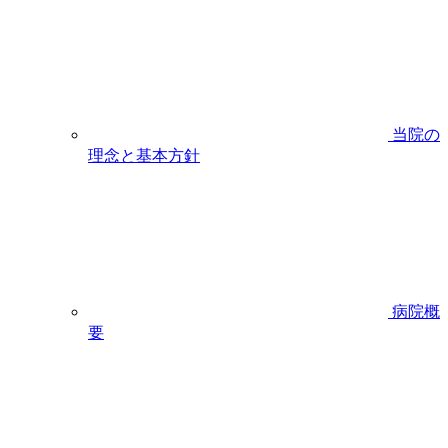
当院の
理念と基本方針
病院概
要