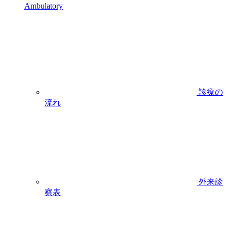
Ambulatory
診療の
流れ
外来診
察表