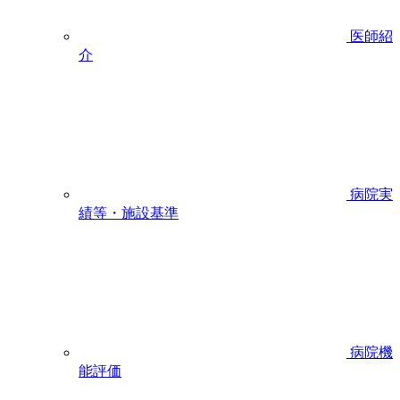
医師紹
介
病院実
績等・施設基準
病院機
能評価