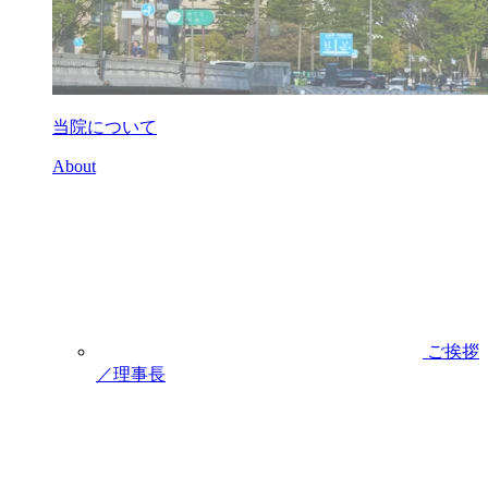
当院について
About
ご挨拶
／理事長