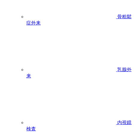
骨粗鬆
症外来
乳腺外
来
内視鏡
検査