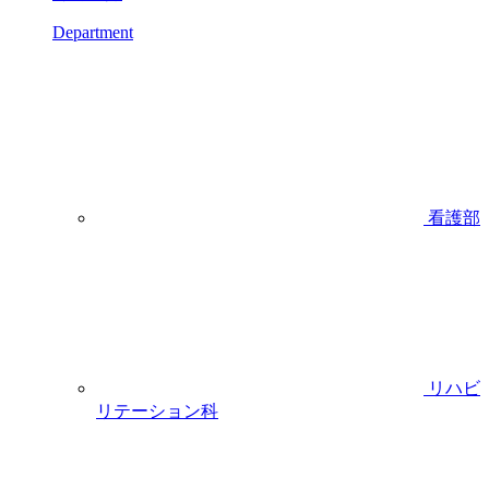
Department
看護部
リハビ
リテーション科