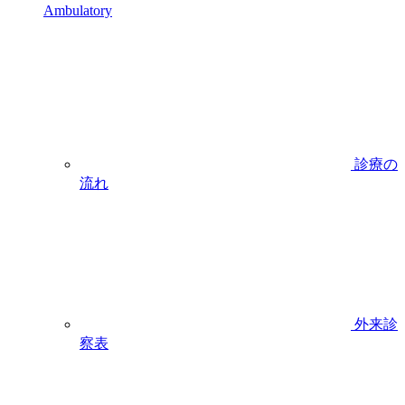
Ambulatory
診療の
流れ
外来診
察表