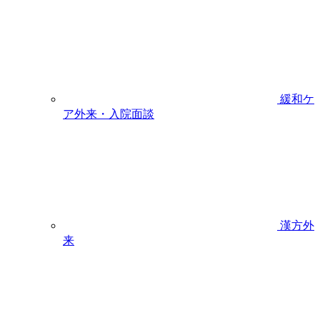
緩和ケ
ア外来・入院面談
漢方外
来