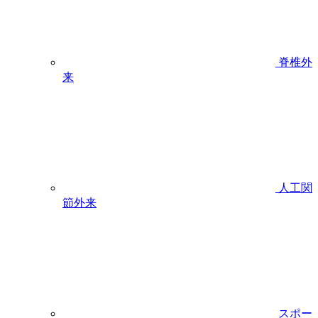
脊椎外
来
人工関
節外来
スポー