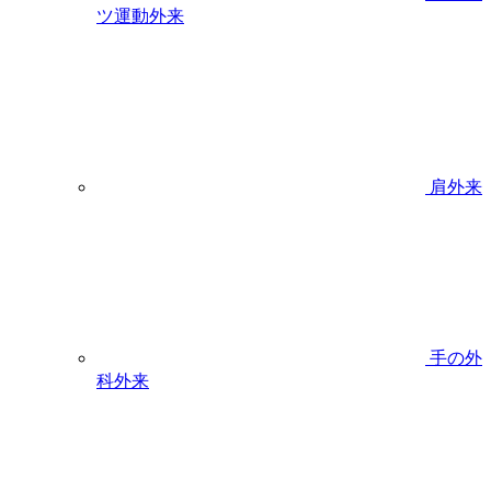
ツ運動外来
肩外来
手の外
科外来