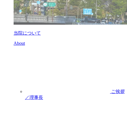
当院について
About
ご挨拶
／理事長