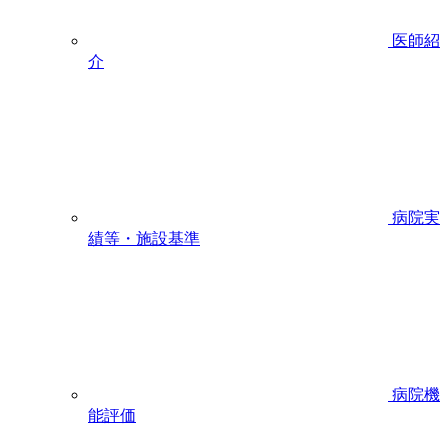
医師紹
介
病院実
績等・施設基準
病院機
能評価