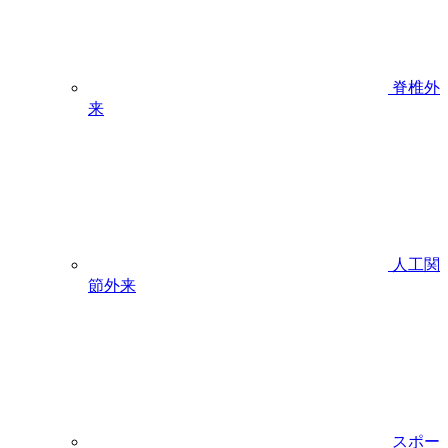
脊椎外
来
人工関
節外来
スポー