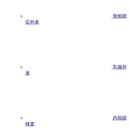
骨粗鬆
症外来
乳腺外
来
内視鏡
検査