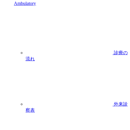
Ambulatory
診療の
流れ
外来診
察表