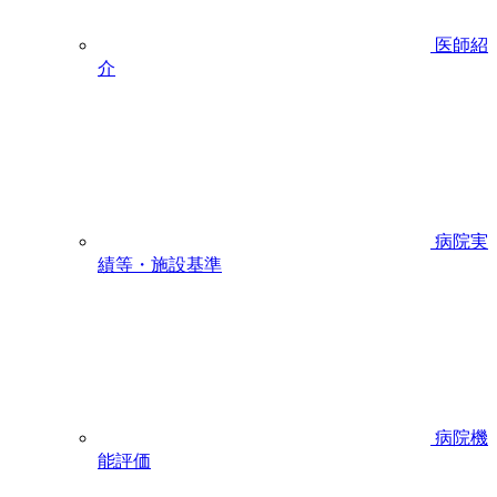
医師紹
介
病院実
績等・施設基準
病院機
能評価