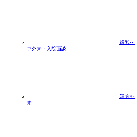
緩和ケ
ア外来・入院面談
漢方外
来