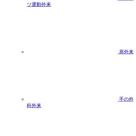
ツ運動外来
肩外来
手の外
科外来