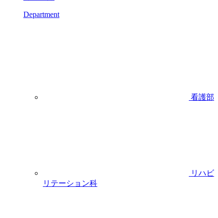
Department
看護部
リハビ
リテーション科