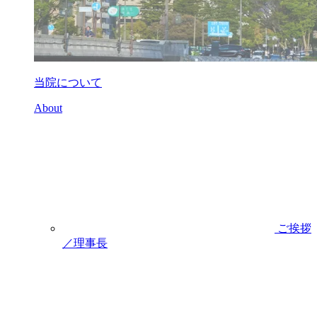
当院について
About
ご挨拶
／理事長