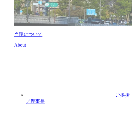
当院について
About
ご挨拶
／理事長