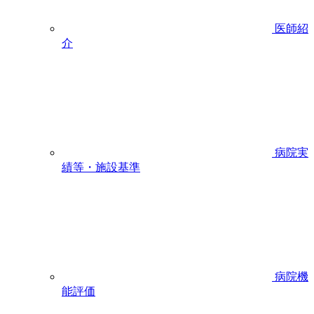
医師紹
介
病院実
績等・施設基準
病院機
能評価