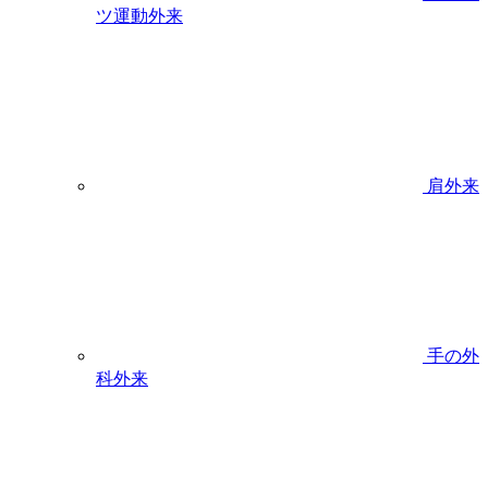
ツ運動外来
肩外来
手の外
科外来