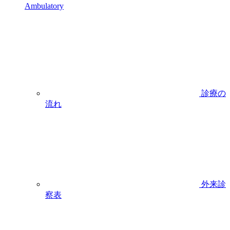
Ambulatory
診療の
流れ
外来診
察表