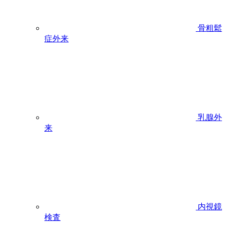
骨粗鬆
症外来
乳腺外
来
内視鏡
検査