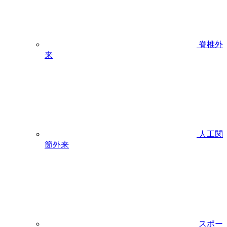
脊椎外
来
人工関
節外来
スポー