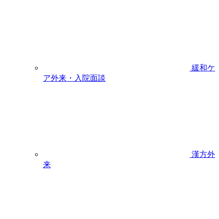
緩和ケ
ア外来・入院面談
漢方外
来