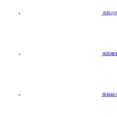
当院の
病院概
医師紹