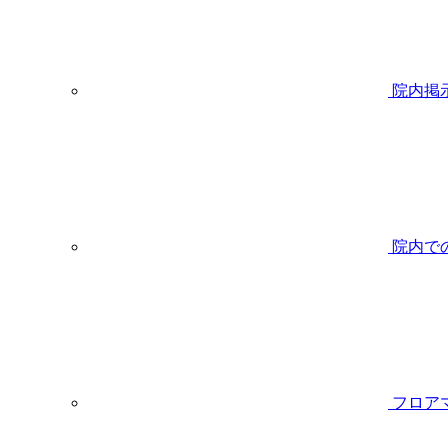
院内掲
院内で
フロア