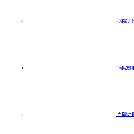
病院実
病院機
当院の