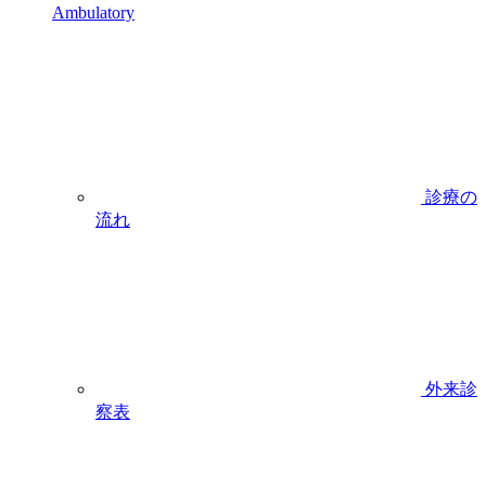
Ambulatory
診療の
流れ
外来診
察表