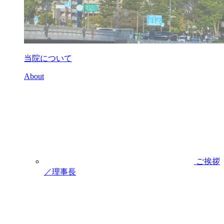
当院について
About
ご挨拶
／理事長