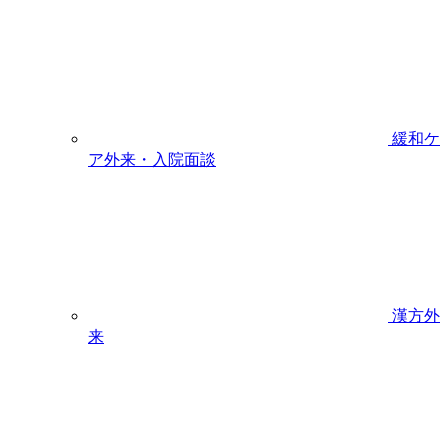
緩和ケ
ア外来・入院面談
漢方外
来