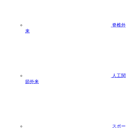
脊椎外
来
人工関
節外来
スポー