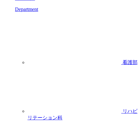
Department
看護部
リハビ
リテーション科