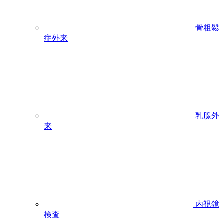
骨粗鬆
症外来
乳腺外
来
内視鏡
検査