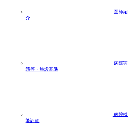
医師紹
介
病院実
績等・施設基準
病院機
能評価