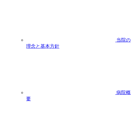
当院の
理念と基本方針
病院概
要