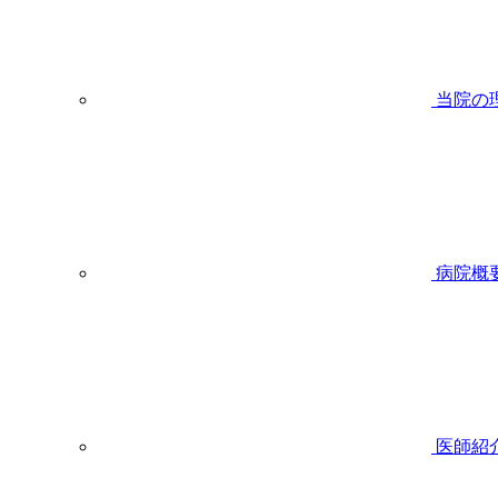
当院の
病院概
医師紹