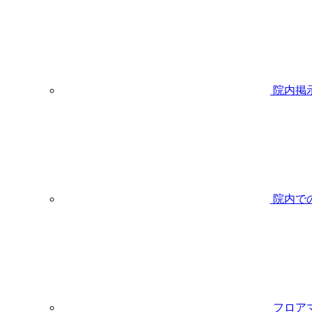
院内掲
院内で
フロア