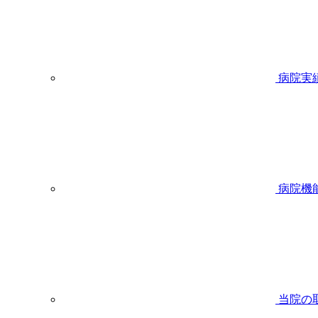
病院実
病院機
当院の